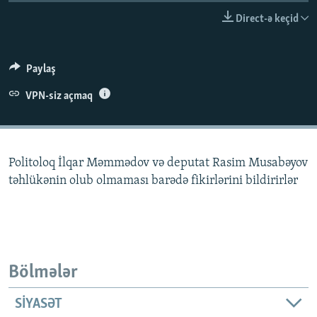
İNFOQRAFIKA
AZƏRBAYCAN ƏDƏBIYYATI KITABXANASI
MISSIYAMIZ
Direct-ə keçid
BIZI IZLƏ
KARIKATURA
İSLAM VƏ DEMOKRATIYA
PEŞƏ ETIKASI VƏ JURNALISTIKA STANDARTLARIMIZ
İZ - MƏDƏNIYYƏT PROQRAMI
MATERIALLARIMIZDAN ISTIFADƏ
Paylaş
AZADLIQRADIOSU MOBIL TELEFONUNUZDA
RFE/RL-in bütün saytları
VPN-siz açmaq
BIZIMLƏ ƏLAQƏ
XƏBƏR BÜLLETENLƏRIMIZ
Politoloq İlqar Məmmədov və deputat Rasim Musabəyov
təhlükənin olub olmaması barədə fikirlərini bildirirlər
Bölmələr
SIYASƏT