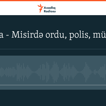
 - Misirdə ordu, polis, mül
No media source currently avail