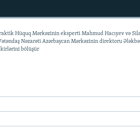
-Praktik Hüquq Mərkəzinin eksperti Mahmud Hacıyev və Sila
ətəndaş Nəzarəti Azərbaycan Mərkəzinin direktoru Ələkbə
irlərini bölüşür