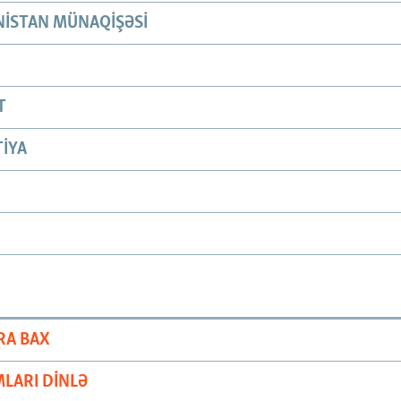
ISTAN MÜNAQIŞƏSI
T
IYA
RA BAX
LARI DINLƏ