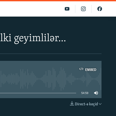
ki geyimlilər...
EMBED
able
54:59
Direct-ə keçid
EMBED