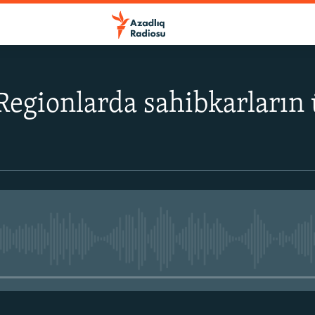
- Regionlarda sahibkarların
No media source currently avail