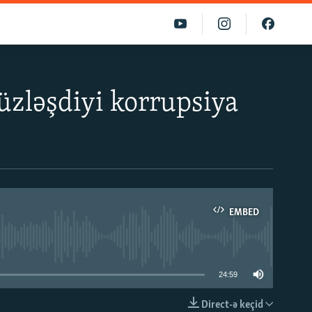
 üzləşdiyi korrupsiya
EMBED
able
24:59
Direct-ə keçid