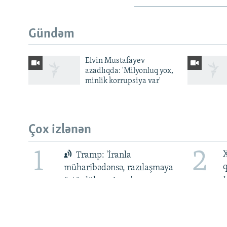
Gündəm
Elvin Mustafayev
azadlıqda: 'Milyonluq yox,
minlik korrupsiya var'
BIZI IZLƏ
Çox izlənən
1
2
X
RFE/RL-in bütün saytları
Tramp: 'İranla
müharibədənsə, razılaşmaya
üstünlük verirəm'
5
6
Ukraynanın keçmiş səfiri