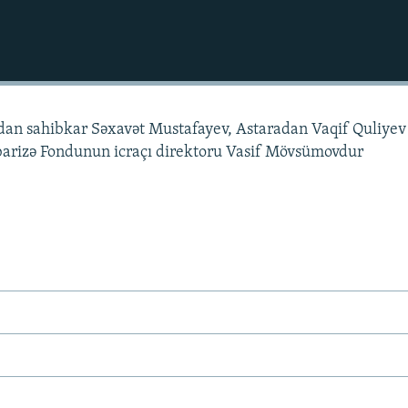
an sahibkar Səxavət Mustafayev, Astaradan Vaqif Quliyev
arizə Fondunun icraçı direktoru Vasif Mövsümovdur