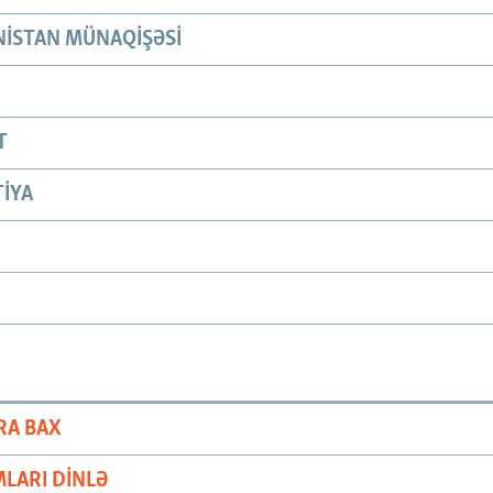
ISTAN MÜNAQIŞƏSI
T
IYA
RA BAX
LARI DINLƏ