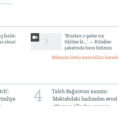
q fasilə:
'Binaları o qədər sıx
z olsun'
tikiblər ki...' — Küləklər
şəhərində hava böhranı
Bölmənin bütün materialları burada
4
ch':
Taleh Bağırovun xanımı:
rimliyə
'Məktəbdəki hadisədən əvvəl
n
oğlumun ölkədən çıxışına
qadağa qoyulmuşdu'
8
ənim
'Taliban' rəsmilərinin