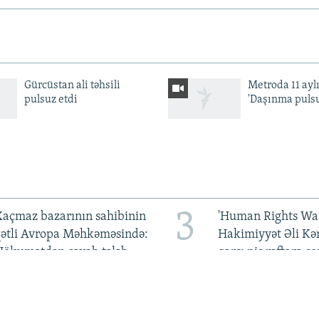
Gürcüstan ali təhsili
Metroda 11 aylı
pulsuz etdi
'Daşınma pulsu
3
açmaz bazarının sahibinin
'Human Rights Wat
qətli Avropa Məhkəməsində:
Hakimiyyət Əli Kə
Hökumətdən cavab tələb
qarşı pis rəftara so
olunur
qoymalıdır
7
Bayramov: Azərbaycan
Rüfət Səfərov: 'M