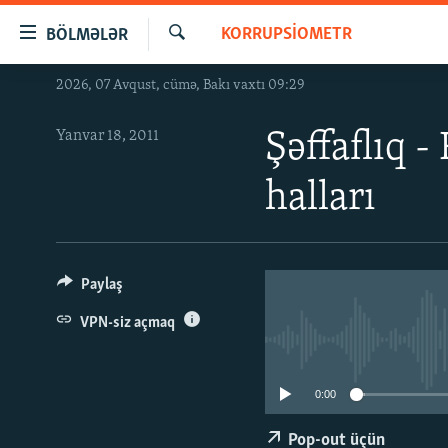
Keçid
KORRUPSIOMETR
BÖLMƏLƏR
linkləri
Axtar
Əsas
2026, 07 Avqust, cümə, Bakı vaxtı 09:29
GÜNDƏM
məzmuna
#İZAHLA
qayıt
Yanvar 18, 2011
Şəffaflıq 
Əsas
KORRUPSIOMETR
naviqasiyaya
halları
#ƏSLINDƏ
qayıt
Axtarışa
FƏRQƏ BAX
keç
QANUNI DOĞRU
Paylaş
ARAŞDIRMA
VPN-siz açmaq
MULTIMEDIA
RADIO ARXIV
VIDEO
0:00
HAQQIMIZDA
FOTOQALEREYA
OXU ZALI
Pop-out üçün