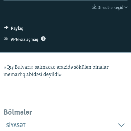
İNFOQRAFIKA
AZƏRBAYCAN ƏDƏBIYYATI KITABXANASI
MISSIYAMIZ
Direct-ə keçid
BIZI IZLƏ
KARIKATURA
İSLAM VƏ DEMOKRATIYA
PEŞƏ ETIKASI VƏ JURNALISTIKA STANDARTLARIMIZ
İZ - MƏDƏNIYYƏT PROQRAMI
MATERIALLARIMIZDAN ISTIFADƏ
Paylaş
AZADLIQRADIOSU MOBIL TELEFONUNUZDA
RFE/RL-in bütün saytları
VPN-siz açmaq
BIZIMLƏ ƏLAQƏ
XƏBƏR BÜLLETENLƏRIMIZ
«Qış Bulvarı» salınacaq ərazidə sökülən binalar
memarlıq abidəsi deyildi»
Bölmələr
SIYASƏT