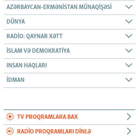
AZƏRBAYCAN-ERMƏNISTAN MÜNAQIŞƏSI
DÜNYA
RADIO: QAYNAR XƏTT
İSLAM VƏ DEMOKRATIYA
INSAN HAQLARI
İDMAN
TV PROQRAMLARA BAX
RADIO PROQRAMLARI DINLƏ