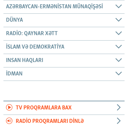
AZƏRBAYCAN-ERMƏNISTAN MÜNAQIŞƏSI
DÜNYA
RADIO: QAYNAR XƏTT
İSLAM VƏ DEMOKRATIYA
INSAN HAQLARI
İDMAN
TV PROQRAMLARA BAX
RADIO PROQRAMLARI DINLƏ