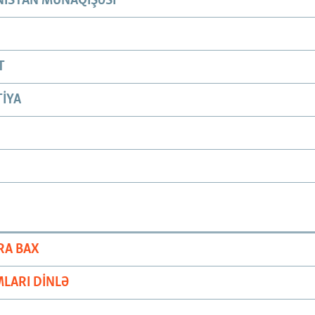
ISTAN MÜNAQIŞƏSI
T
IYA
RA BAX
LARI DINLƏ