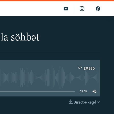
la söhbət
EMBED
able
59:59
Direct-ə keçid
EMBED