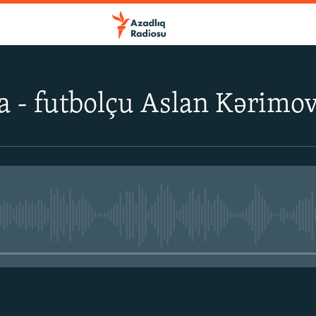
a - futbolçu Aslan Kərimov
No media source currently avail