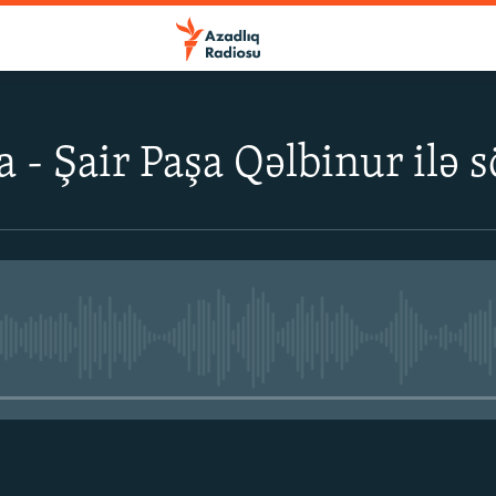
a - Şair Paşa Qəlbinur ilə 
No media source currently avail