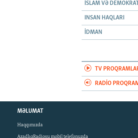
İSLAM VƏ DEMOKRAT
INSAN HAQLARI
İDMAN
TV PROQRAMLA
RADIO PROQRAM
MƏLUMAT
Haqqımızda
AzadlıqRadiosu mobil telefonuzda