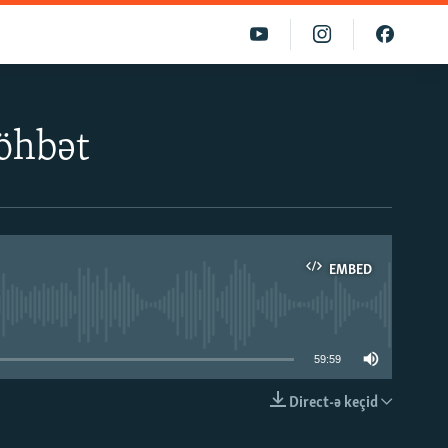
söhbət
EMBED
able
59:59
Direct-ə keçid
EMBED