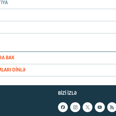
IYA
RA BAX
LARI DINLƏ
BIZI IZLƏ