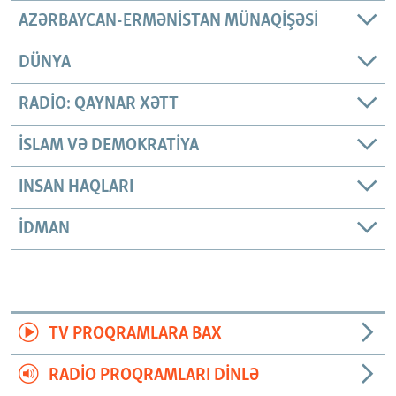
AZƏRBAYCAN-ERMƏNISTAN MÜNAQIŞƏSI
DÜNYA
RADIO: QAYNAR XƏTT
İSLAM VƏ DEMOKRATIYA
INSAN HAQLARI
İDMAN
TV PROQRAMLARA BAX
RADIO PROQRAMLARI DINLƏ