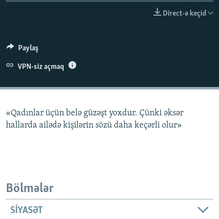
İNFOQRAFIKA
AZƏRBAYCAN ƏDƏBIYYATI KITABXANASI
MISSIYAMIZ
Direct-ə keçid
BIZI IZLƏ
KARIKATURA
İSLAM VƏ DEMOKRATIYA
PEŞƏ ETIKASI VƏ JURNALISTIKA STANDARTLARIMIZ
İZ - MƏDƏNIYYƏT PROQRAMI
MATERIALLARIMIZDAN ISTIFADƏ
Paylaş
AZADLIQRADIOSU MOBIL TELEFONUNUZDA
RFE/RL-in bütün saytları
VPN-siz açmaq
BIZIMLƏ ƏLAQƏ
XƏBƏR BÜLLETENLƏRIMIZ
«Qadınlar üçün belə güzəşt yoxdur. Çünki əksər
hallarda ailədə kişilərin sözü daha keçərli olur»
Bölmələr
SIYASƏT