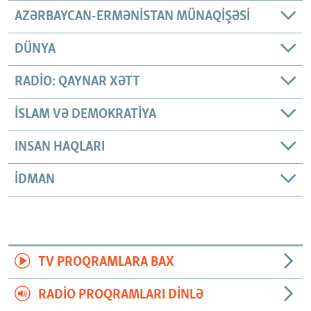
AZƏRBAYCAN-ERMƏNISTAN MÜNAQIŞƏSI
DÜNYA
RADIO: QAYNAR XƏTT
İSLAM VƏ DEMOKRATIYA
INSAN HAQLARI
İDMAN
TV PROQRAMLARA BAX
RADIO PROQRAMLARI DINLƏ