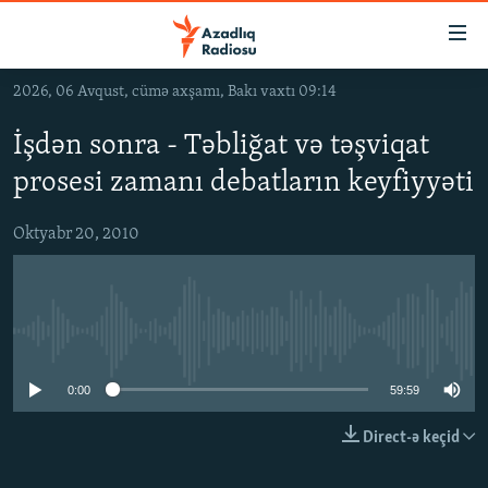
Keçid
linkləri
Əsas
2026, 06 Avqust, cümə axşamı, Bakı vaxtı 09:14
məzmuna
GÜNDƏM
qayıt
İşdən sonra - Təbliğat və təşviqat
#İZAHLA
Əsas
prosesi zamanı debatların keyfiyyəti
KORRUPSIOMETR
naviqasiyaya
qayıt
#ƏSLINDƏ
Oktyabr 20, 2010
Axtarışa
FƏRQƏ BAX
keç
QANUNI DOĞRU
No media source currently available
ARAŞDIRMA
MULTIMEDIA
0:00
59:59
RADIO ARXIV
VIDEO
Direct-ə keçid
HAQQIMIZDA
FOTOQALEREYA
OXU ZALI