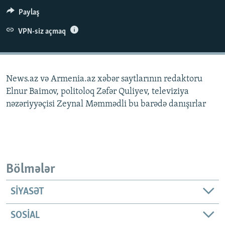
İNFOQRAFIKA
AZƏRBAYCAN ƏDƏBIYYATI KITABXANASI
MISSIYAMIZ
Paylaş
BIZI IZLƏ
KARIKATURA
İSLAM VƏ DEMOKRATIYA
PEŞƏ ETIKASI VƏ JURNALISTIKA STANDARTLARIMIZ
VPN-siz açmaq
İZ - MƏDƏNIYYƏT PROQRAMI
MATERIALLARIMIZDAN ISTIFADƏ
AZADLIQRADIOSU MOBIL TELEFONUNUZDA
RFE/RL-in bütün saytları
News.az və Armenia.az xəbər saytlarının redaktoru
BIZIMLƏ ƏLAQƏ
Elnur Baimov, politoloq Zəfər Quliyev, televiziya
XƏBƏR BÜLLETENLƏRIMIZ
nəzəriyyəçisi Zeynal Məmmədli bu barədə danışırlar
Bölmələr
SIYASƏT
SOSIAL