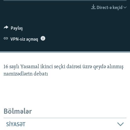
İNFOQRAFIKA
AZƏRBAYCAN ƏDƏBIYYATI KITABXANASI
MISSIYAMIZ
Direct-ə keçid
BIZI IZLƏ
KARIKATURA
İSLAM VƏ DEMOKRATIYA
PEŞƏ ETIKASI VƏ JURNALISTIKA STANDARTLARIMIZ
İZ - MƏDƏNIYYƏT PROQRAMI
MATERIALLARIMIZDAN ISTIFADƏ
Paylaş
AZADLIQRADIOSU MOBIL TELEFONUNUZDA
RFE/RL-in bütün saytları
VPN-siz açmaq
BIZIMLƏ ƏLAQƏ
XƏBƏR BÜLLETENLƏRIMIZ
16 saylı Yasamal ikinci seçki dairəsi üzrə qeydə alınmış
namizədlərin debatı
Bölmələr
SIYASƏT