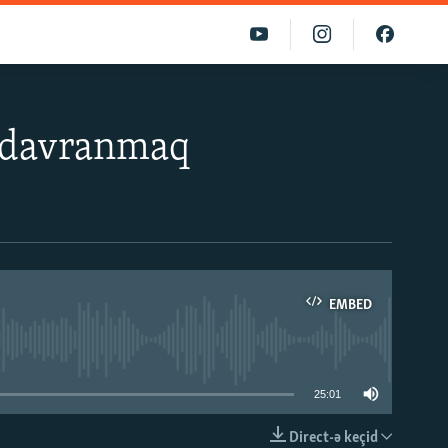
 davranmaq
EMBED
able
25:01
Direct-ə keçid