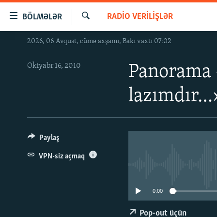
Keçid
RADIO VERILIŞLƏR
BÖLMƏLƏR
linkləri
Axtar
Əsas
2026, 06 Avqust, cümə axşamı, Bakı vaxtı 07:02
GÜNDƏM
məzmuna
#İZAHLA
qayıt
Oktyabr 16, 2010
Panorama 
Əsas
KORRUPSIOMETR
naviqasiyaya
lazımdır…
#ƏSLINDƏ
qayıt
Axtarışa
FƏRQƏ BAX
keç
QANUNI DOĞRU
Paylaş
ARAŞDIRMA
VPN-siz açmaq
MULTIMEDIA
RADIO ARXIV
VIDEO
0:00
HAQQIMIZDA
FOTOQALEREYA
OXU ZALI
Pop-out üçün