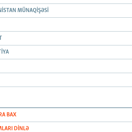
ISTAN MÜNAQIŞƏSI
T
IYA
RA BAX
LARI DINLƏ