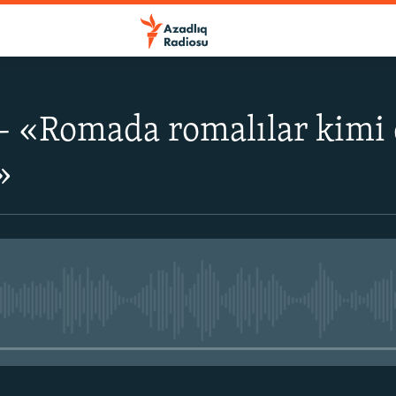
- «Romada romalılar kimi
»
No media source currently avail