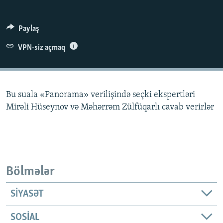
İNFOQRAFIKA
AZƏRBAYCAN ƏDƏBIYYATI KITABXANASI
MISSIYAMIZ
BIZI IZLƏ
KARIKATURA
İSLAM VƏ DEMOKRATIYA
PEŞƏ ETIKASI VƏ JURNALISTIKA STANDARTLARIMIZ
Paylaş
İZ - MƏDƏNIYYƏT PROQRAMI
MATERIALLARIMIZDAN ISTIFADƏ
VPN-siz açmaq
AZADLIQRADIOSU MOBIL TELEFONUNUZDA
RFE/RL-in bütün saytları
BIZIMLƏ ƏLAQƏ
Bu suala «Panorama» verilişində seçki ekspertləri
XƏBƏR BÜLLETENLƏRIMIZ
Mirəli Hüseynov və Məhərrəm Zülfüqarlı cavab verirlər
Bölmələr
SIYASƏT
SOSIAL