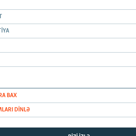
T
IYA
RA BAX
LARI DINLƏ