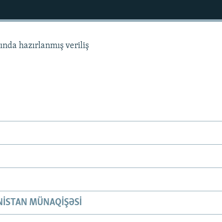
sında hazırlanmış veriliş
ISTAN MÜNAQIŞƏSI