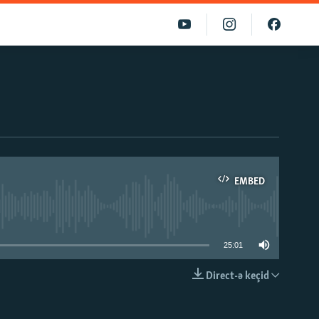
EMBED
able
25:01
Direct-ə keçid
EMBED