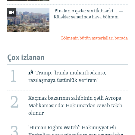
'Binaları o qədər sıx tikiblər ki...' —
Küləklər şəhərində hava böhranı
Bölmənin bütün materialları burada
Çox izlənən
1
Tramp: 'İranla müharibədənsə,
razılaşmaya üstünlük verirəm'
2
Xaçmaz bazarının sahibinin qətli Avropa
Məhkəməsində: Hökumətdən cavab tələb
olunur
3
'Human Rights Watch': Hakimiyyət Əli