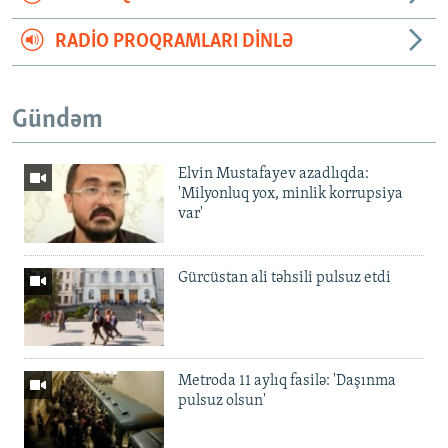
RADIO PROQRAMLARI DINLƏ
Gündəm
Elvin Mustafayev azadlıqda:
'Milyonluq yox, minlik korrupsiya
var'
Gürcüstan ali təhsili pulsuz etdi
Metroda 11 aylıq fasilə: 'Daşınma
pulsuz olsun'