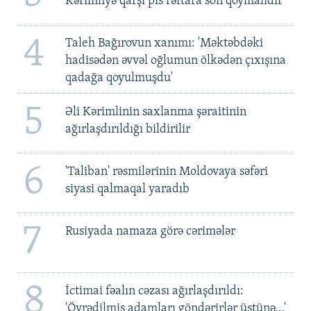
Kərimliyə qarşı pis rəftara son qoymalıdır
4
Taleh Bağırovun xanımı: 'Məktəbdəki
hadisədən əvvəl oğlumun ölkədən çıxışına
qadağa qoyulmuşdu'
5
Əli Kərimlinin saxlanma şəraitinin
ağırlaşdırıldığı bildirilir
6
'Taliban' rəsmilərinin Moldovaya səfəri
siyasi qalmaqal yaradıb
7
Rusiyada namaza görə cərimələr
8
İctimai fəalın cəzası ağırlaşdırıldı:
'Öyrədilmiş adamları göndərirlər üstünə…'