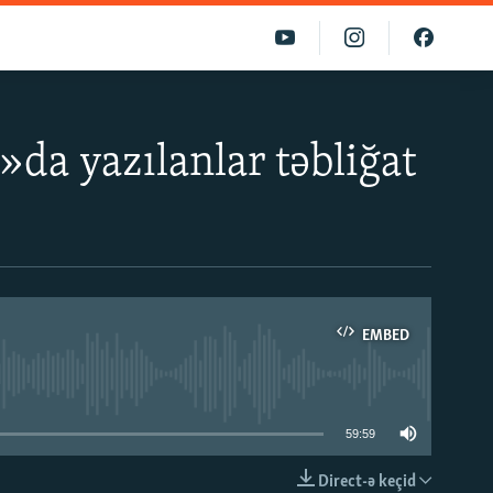
»da yazılanlar təbliğat
EMBED
able
59:59
Direct-ə keçid