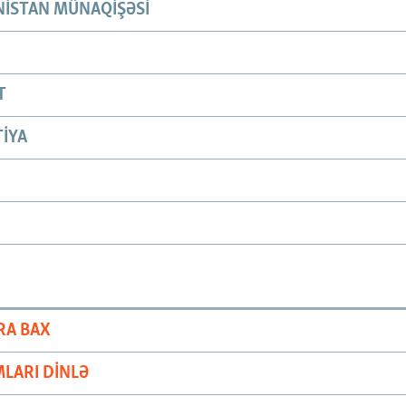
ISTAN MÜNAQIŞƏSI
T
IYA
RA BAX
LARI DINLƏ