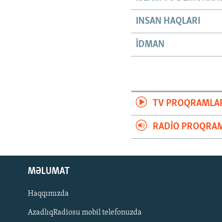
INSAN HAQLARI
İDMAN
TV PROQRAMLA
RADIO PROQRAM
MƏLUMAT
Haqqımızda
AzadlıqRadiosu mobil telefonuzda