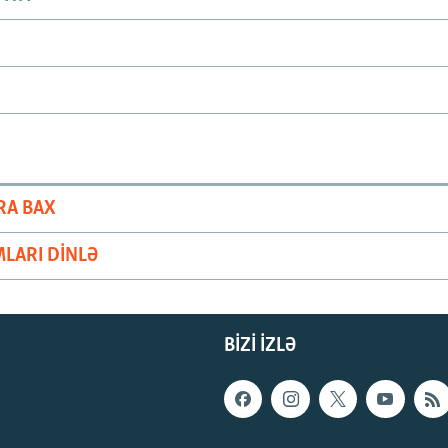
RA BAX
LARI DINLƏ
BIZI IZLƏ