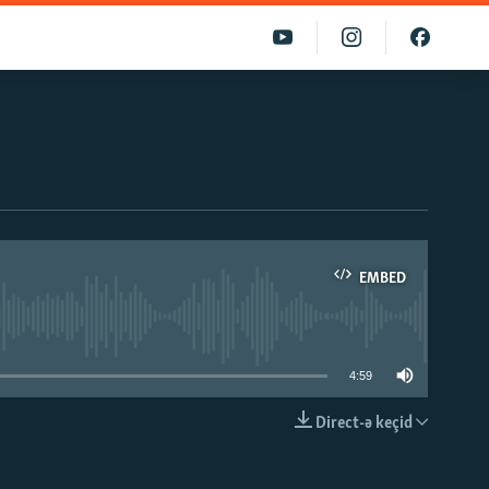
EMBED
able
4:59
Direct-ə keçid
EMBED