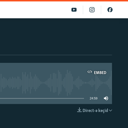
EMBED
able
24:59
Direct-ə keçid
EMBED