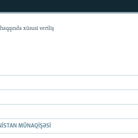
haqqında xüsusi veriliş
ISTAN MÜNAQIŞƏSI