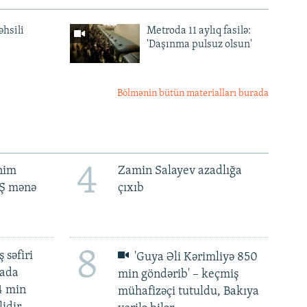
əhsili
Metroda 11 aylıq fasilə:
'Daşınma pulsuz olsun'
Bölmənin bütün materialları burada
4
ənim
Zamin Salayev azadlığa
BŞ mənə
çıxıb
8
 səfiri
'Guya Əli Kərimliyə 850
mada
min göndərib' – keçmiş
4 min
mühafizəçi tutuldu, Bakıya