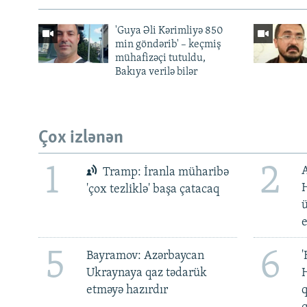
'Guya Əli Kərimliyə 850
min göndərib' – keçmiş
mühafizəçi tutuldu,
Bakıya verilə bilər
Çox izlənən
1
2
Tramp: İranla müharibə
H
'çox tezliklə' başa çatacaq
ü
5
6
Bayramov: Azərbaycan
'
Ukraynaya qaz tədarük
H
etməyə hazırdır
q