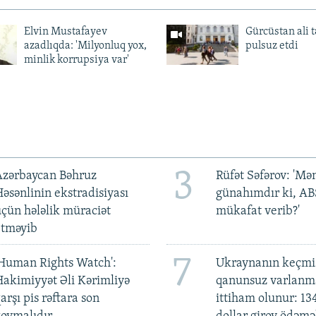
Elvin Mustafayev
Gürcüstan ali t
azadlıqda: 'Milyonluq yox,
pulsuz etdi
minlik korrupsiya var'
3
Azərbaycan Bəhruz
Rüfət Səfərov: 'M
əsənlinin ekstradisiyası
günahımdır ki, A
çün hələlik müraciət
mükafat verib?'
etməyib
7
Human Rights Watch':
Ukraynanın keçmiş
akimiyyət Əli Kərimliyə
qanunsuz varlan
arşı pis rəftara son
ittiham olunur: 13