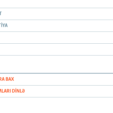
T
IYA
RA BAX
LARI DINLƏ