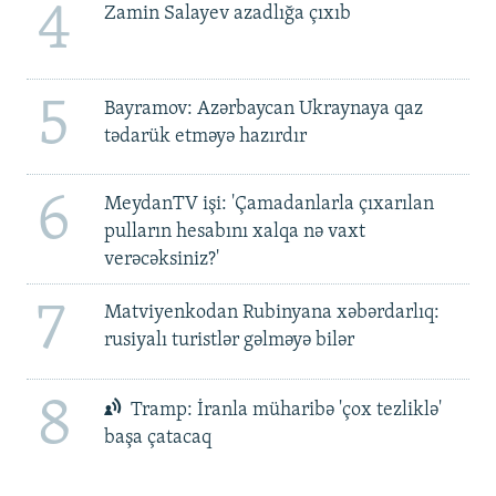
4
Zamin Salayev azadlığa çıxıb
5
Bayramov: Azərbaycan Ukraynaya qaz
tədarük etməyə hazırdır
6
MeydanTV işi: 'Çamadanlarla çıxarılan
pulların hesabını xalqa nə vaxt
verəcəksiniz?'
7
Matviyenkodan Rubinyana xəbərdarlıq:
rusiyalı turistlər gəlməyə bilər
8
Tramp: İranla müharibə 'çox tezliklə'
başa çatacaq