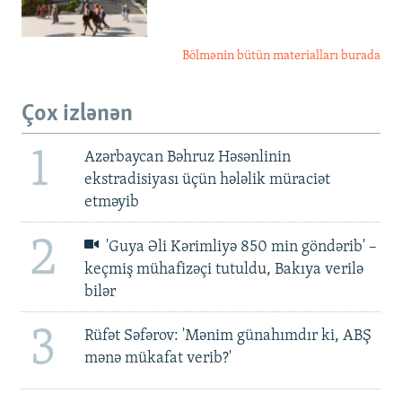
Bölmənin bütün materialları burada
Çox izlənən
1
Azərbaycan Bəhruz Həsənlinin
ekstradisiyası üçün hələlik müraciət
etməyib
2
'Guya Əli Kərimliyə 850 min göndərib' –
keçmiş mühafizəçi tutuldu, Bakıya verilə
bilər
3
Rüfət Səfərov: 'Mənim günahımdır ki, ABŞ
mənə mükafat verib?'