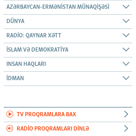
AZƏRBAYCAN-ERMƏNISTAN MÜNAQIŞƏSI
DÜNYA
RADIO: QAYNAR XƏTT
İSLAM VƏ DEMOKRATIYA
INSAN HAQLARI
İDMAN
TV PROQRAMLARA BAX
RADIO PROQRAMLARI DINLƏ