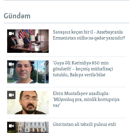
Gündəm
Savaşsız keçən bir il - Azərbaycanla
Ermənistan sülhə nə qədər yaxındır?
'Guya Əli Kərimliyə 850 min
göndərib' – keçmiş mühafizəçi
tutuldu, Bakıya verilə bilər
Elvin Mustafayev azadlıqda:
'Milyonluq yox, minlik korrupsiya
var'
Gürcüstan ali təhsili pulsuz etdi