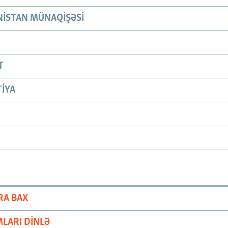
ISTAN MÜNAQIŞƏSI
T
IYA
RA BAX
LARI DINLƏ