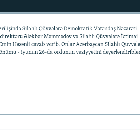
rilişində Silahlı Qüvvələrə Demokratik Vətəndaş Nəzarəti
direktoru Ələkbər Məmmədov və Silahlı Qüvvələrə İctimai
 Emin Həsənli cavab verib. Onlar Azərbaycan Silahlı Qüvvəl
dönümü - iyunun 26-da ordunun vəziyyətini dəyərləndiriblər