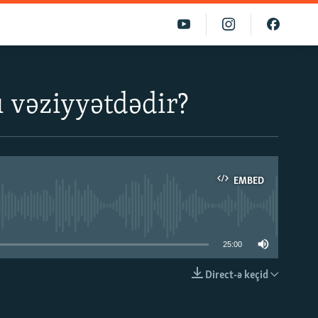
 vəziyyətdədir?
EMBED
able
25:00
Direct-ə keçid
EMBED