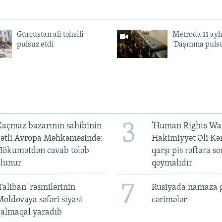
Gürcüstan ali təhsili
Metroda 11 aylı
pulsuz etdi
'Daşınma pulsu
3
açmaz bazarının sahibinin
'Human Rights Wat
qətli Avropa Məhkəməsində:
Hakimiyyət Əli Kə
Hökumətdən cavab tələb
qarşı pis rəftara so
olunur
qoymalıdır
7
Taliban' rəsmilərinin
Rusiyada namaza 
oldovaya səfəri siyasi
cərimələr
qalmaqal yaradıb