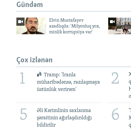
Gündəm
Elvin Mustafayev
azadlıqda: 'Milyonluq yox,
minlik korrupsiya var'
Çox izlənən
1
2
X
Tramp: 'İranla
müharibədənsə, razılaşmaya
üstünlük verirəm'
5
6
Əli Kərimlinin saxlanma
'
şəraitinin ağırlaşdırıldığı
M
bildirilir