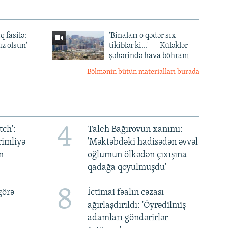
q fasilə:
'Binaları o qədər sıx
z olsun'
tikiblər ki...' — Küləklər
şəhərində hava böhranı
Bölmənin bütün materialları burada
4
ch':
Taleh Bağırovun xanımı:
rimliyə
'Məktəbdəki hadisədən əvvəl
n
oğlumun ölkədən çıxışına
qadağa qoyulmuşdu'
8
görə
İctimai fəalın cəzası
ağırlaşdırıldı: 'Öyrədilmiş
adamları göndərirlər