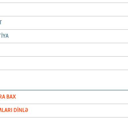
T
IYA
RA BAX
LARI DINLƏ