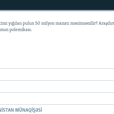
ə kimi yığılan pulun 50 milyon manatı mənimsənilir? Araşdı
unun polemikası.
ISTAN MÜNAQIŞƏSI