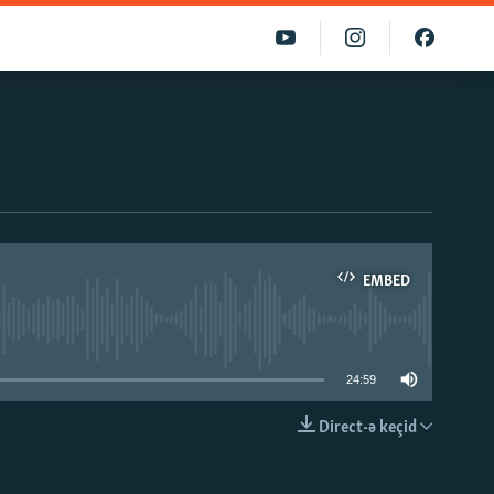
EMBED
able
24:59
Direct-ə keçid
EMBED