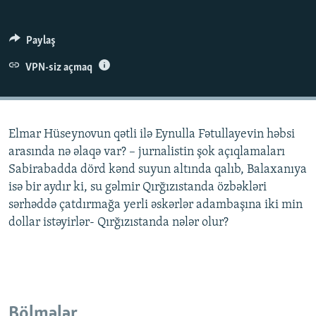
İNFOQRAFIKA
AZƏRBAYCAN ƏDƏBIYYATI KITABXANASI
MISSIYAMIZ
BIZI IZLƏ
KARIKATURA
İSLAM VƏ DEMOKRATIYA
PEŞƏ ETIKASI VƏ JURNALISTIKA STANDARTLARIMIZ
Paylaş
İZ - MƏDƏNIYYƏT PROQRAMI
MATERIALLARIMIZDAN ISTIFADƏ
VPN-siz açmaq
AZADLIQRADIOSU MOBIL TELEFONUNUZDA
RFE/RL-in bütün saytları
BIZIMLƏ ƏLAQƏ
Elmar Hüseynovun qətli ilə Eynulla Fətullayevin həbsi
XƏBƏR BÜLLETENLƏRIMIZ
arasında nə əlaqə var? – jurnalistin şok açıqlamaları
Sabirabadda dörd kənd suyun altında qalıb, Balaxanıya
isə bir aydır ki, su gəlmir Qırğızıstanda özbəkləri
sərhəddə çatdırmağa yerli əskərlər adambaşına iki min
dollar istəyirlər- Qırğızıstanda nələr olur?
Bölmələr