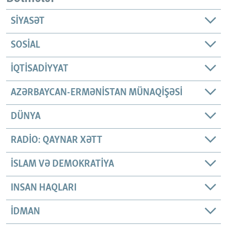
SIYASƏT
SOSIAL
İQTISADIYYAT
AZƏRBAYCAN-ERMƏNISTAN MÜNAQIŞƏSI
DÜNYA
RADIO: QAYNAR XƏTT
İSLAM VƏ DEMOKRATIYA
INSAN HAQLARI
İDMAN