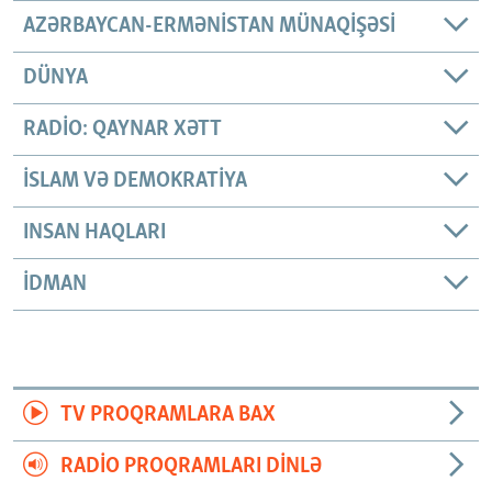
AZƏRBAYCAN-ERMƏNISTAN MÜNAQIŞƏSI
DÜNYA
RADIO: QAYNAR XƏTT
İSLAM VƏ DEMOKRATIYA
INSAN HAQLARI
İDMAN
TV PROQRAMLARA BAX
RADIO PROQRAMLARI DINLƏ