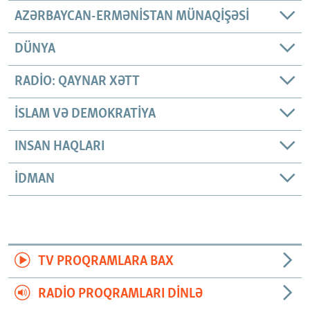
AZƏRBAYCAN-ERMƏNISTAN MÜNAQIŞƏSI
DÜNYA
RADIO: QAYNAR XƏTT
İSLAM VƏ DEMOKRATIYA
INSAN HAQLARI
İDMAN
TV PROQRAMLARA BAX
RADIO PROQRAMLARI DINLƏ