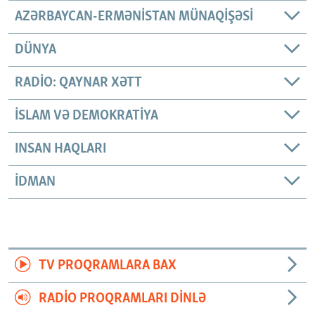
AZƏRBAYCAN-ERMƏNISTAN MÜNAQIŞƏSI
DÜNYA
RADIO: QAYNAR XƏTT
İSLAM VƏ DEMOKRATIYA
INSAN HAQLARI
İDMAN
TV PROQRAMLARA BAX
RADIO PROQRAMLARI DINLƏ