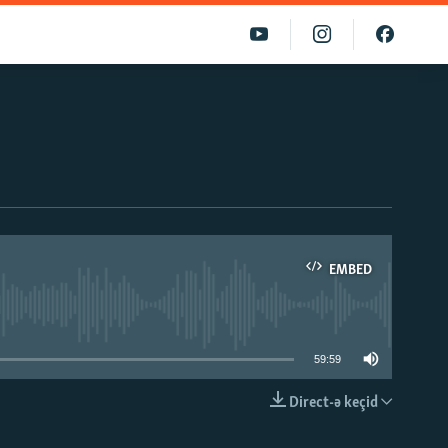
EMBED
able
59:59
Direct-ə keçid
EMBED