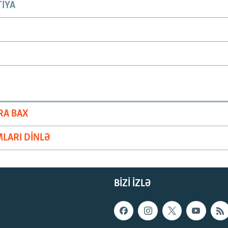
IYA
RA BAX
LARI DINLƏ
BIZI IZLƏ