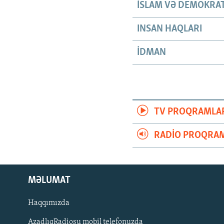
İSLAM VƏ DEMOKRAT
INSAN HAQLARI
İDMAN
TV PROQRAMLA
RADIO PROQRAM
MƏLUMAT
Haqqımızda
AzadlıqRadiosu mobil telefonuzda