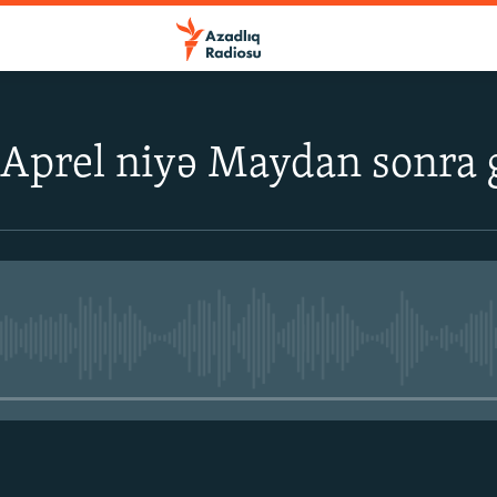
 Aprel niyə Maydan sonra 
No media source currently avail