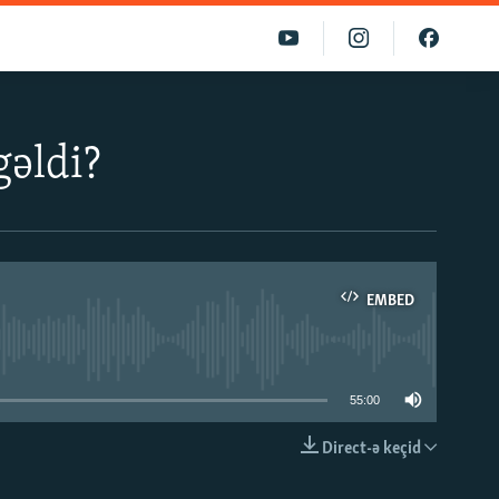
gəldi?
EMBED
able
55:00
Direct-ə keçid
EMBED