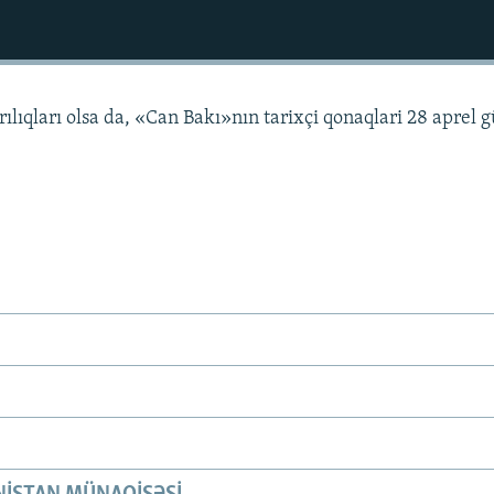
yrılıqları olsa da, «Can Bakı»nın tarixçi qonaqlari 28 aprel