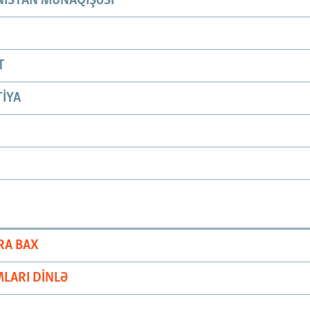
ISTAN MÜNAQIŞƏSI
T
IYA
RA BAX
LARI DINLƏ