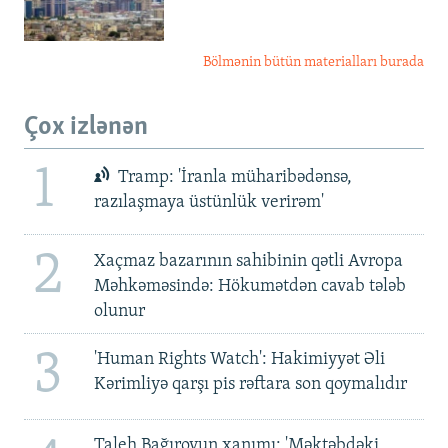
Bölmənin bütün materialları burada
Çox izlənən
1
Tramp: 'İranla müharibədənsə,
razılaşmaya üstünlük verirəm'
2
Xaçmaz bazarının sahibinin qətli Avropa
Məhkəməsində: Hökumətdən cavab tələb
olunur
3
'Human Rights Watch': Hakimiyyət Əli
Kərimliyə qarşı pis rəftara son qoymalıdır
Taleh Bağırovun xanımı: 'Məktəbdəki