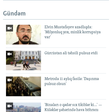
Gündəm
Elvin Mustafayev azadlıqda:
'Milyonluq yox, minlik korrupsiya
var'
Gürcüstan ali təhsili pulsuz etdi
Metroda 11 aylıq fasilə: 'Daşınma
pulsuz olsun'
'Binaları o qədər sıx tikiblər ki...' —
Küləklər şəhərində hava böhranı