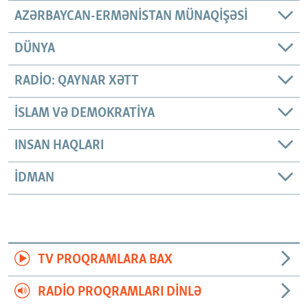
AZƏRBAYCAN-ERMƏNISTAN MÜNAQIŞƏSI
DÜNYA
RADIO: QAYNAR XƏTT
İSLAM VƏ DEMOKRATIYA
INSAN HAQLARI
İDMAN
TV PROQRAMLARA BAX
RADIO PROQRAMLARI DINLƏ