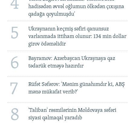
4
hadisədən əvvəl oğlumun ölkədən çıxışına
qadağa qoyulmuşdu'
5
Ukraynanın keçmiş səfiri qanunsuz
varlanmada ittiham olunur: 134 min dollar
girov ödəməlidir
6
Bayramov: Azərbaycan Ukraynaya qaz
tədarük etməyə hazırdır
7
Rüfət Səfərov: 'Mənim günahımdır ki, ABŞ
mənə mükafat verib?'
8
'Taliban' rəsmilərinin Moldovaya səfəri
siyasi qalmaqal yaradıb