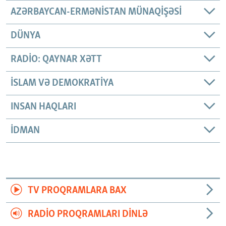
AZƏRBAYCAN-ERMƏNISTAN MÜNAQIŞƏSI
DÜNYA
RADIO: QAYNAR XƏTT
İSLAM VƏ DEMOKRATIYA
INSAN HAQLARI
İDMAN
TV PROQRAMLARA BAX
RADIO PROQRAMLARI DINLƏ