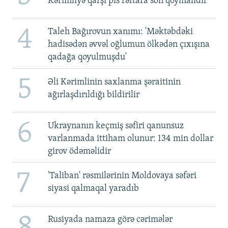
Kərimliyə qarşı pis rəftara son qoymalıdır
4
Taleh Bağırovun xanımı: 'Məktəbdəki
hadisədən əvvəl oğlumun ölkədən çıxışına
qadağa qoyulmuşdu'
5
Əli Kərimlinin saxlanma şəraitinin
ağırlaşdırıldığı bildirilir
6
Ukraynanın keçmiş səfiri qanunsuz
varlanmada ittiham olunur: 134 min dollar
girov ödəməlidir
7
'Taliban' rəsmilərinin Moldovaya səfəri
siyasi qalmaqal yaradıb
8
Rusiyada namaza görə cərimələr