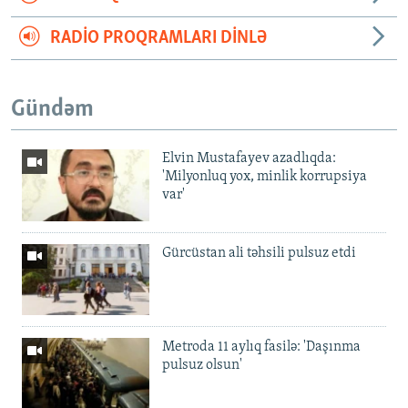
RADIO PROQRAMLARI DINLƏ
Gündəm
Elvin Mustafayev azadlıqda:
'Milyonluq yox, minlik korrupsiya
var'
Gürcüstan ali təhsili pulsuz etdi
Metroda 11 aylıq fasilə: 'Daşınma
pulsuz olsun'