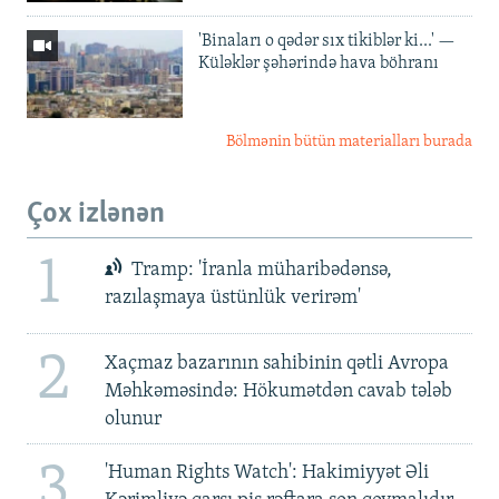
'Binaları o qədər sıx tikiblər ki...' —
Küləklər şəhərində hava böhranı
Bölmənin bütün materialları burada
Çox izlənən
1
Tramp: 'İranla müharibədənsə,
razılaşmaya üstünlük verirəm'
2
Xaçmaz bazarının sahibinin qətli Avropa
Məhkəməsində: Hökumətdən cavab tələb
olunur
3
'Human Rights Watch': Hakimiyyət Əli