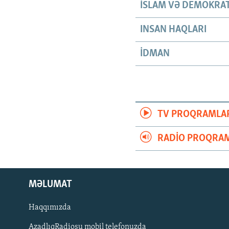
İSLAM VƏ DEMOKRAT
INSAN HAQLARI
İDMAN
TV PROQRAMLA
RADIO PROQRAM
MƏLUMAT
Haqqımızda
AzadlıqRadiosu mobil telefonuzda