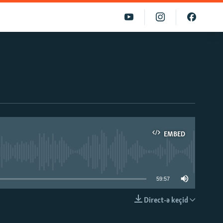
EMBED
able
59:57
Direct-ə keçid
EMBED