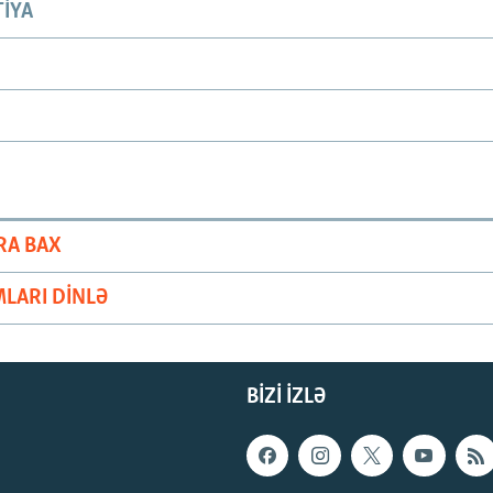
IYA
RA BAX
LARI DINLƏ
BIZI IZLƏ