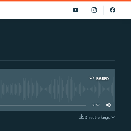
EMBED
able
59:57
Direct-ə keçid
EMBED