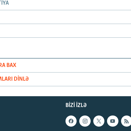
IYA
RA BAX
LARI DINLƏ
BIZI IZLƏ