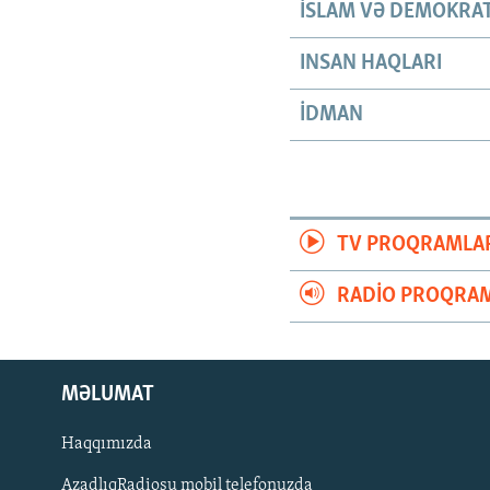
İSLAM VƏ DEMOKRAT
INSAN HAQLARI
İDMAN
TV PROQRAMLA
RADIO PROQRAM
MƏLUMAT
Haqqımızda
AzadlıqRadiosu mobil telefonuzda