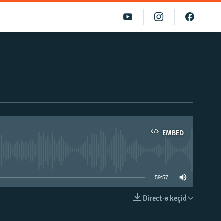
EMBED
able
59:57
Direct-ə keçid
EMBED