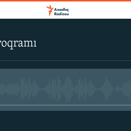
roqramı
No media source currently avail