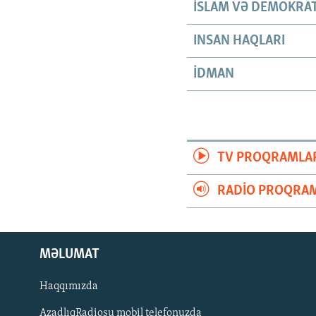
İSLAM VƏ DEMOKRAT
INSAN HAQLARI
İDMAN
TV PROQRAMLA
RADIO PROQRAM
MƏLUMAT
Haqqımızda
AzadlıqRadiosu mobil telefonuzda