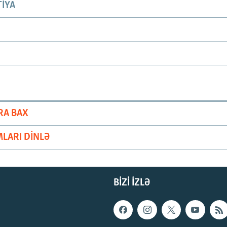
IYA
RA BAX
LARI DINLƏ
BIZI IZLƏ