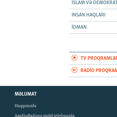
İSLAM VƏ DEMOKRAT
INSAN HAQLARI
İDMAN
TV PROQRAMLA
RADIO PROQRAM
MƏLUMAT
Haqqımızda
AzadlıqRadiosu mobil telefonuzda