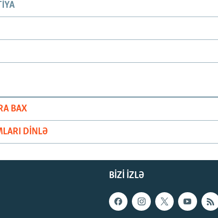
IYA
RA BAX
LARI DINLƏ
BIZI IZLƏ