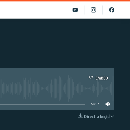
EMBED
able
59:57
Direct-ə keçid
EMBED