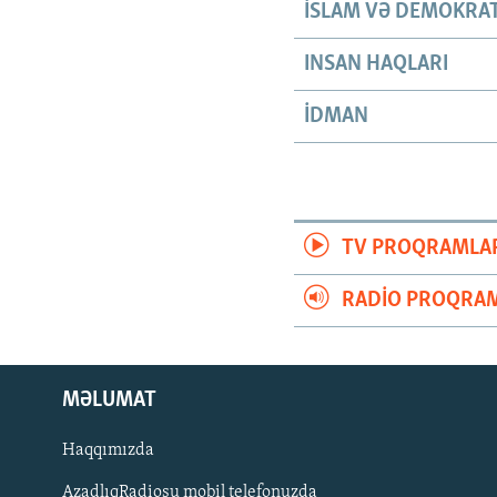
İSLAM VƏ DEMOKRAT
INSAN HAQLARI
İDMAN
TV PROQRAMLA
RADIO PROQRAM
MƏLUMAT
Haqqımızda
AzadlıqRadiosu mobil telefonuzda