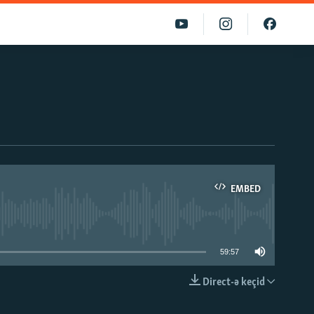
EMBED
able
59:57
Direct-ə keçid
EMBED