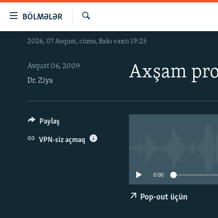
Keçid
BÖLMƏLƏR
linkləri
Axtar
Əsas
2026, 07 Avqust, cümə, Bakı vaxtı 19:25
GÜNDƏM
məzmuna
#İZAHLA
qayıt
Avqust 06, 2009
Axşam pro
Əsas
KORRUPSIOMETR
Dr. Ziya
naviqasiyaya
#ƏSLINDƏ
qayıt
Axtarışa
FƏRQƏ BAX
Paylaş
keç
QANUNI DOĞRU
VPN-siz açmaq
ARAŞDIRMA
MULTIMEDIA
0:00
RADIO ARXIV
VIDEO
Pop-out üçün
HAQQIMIZDA
FOTOQALEREYA
OXU ZALI