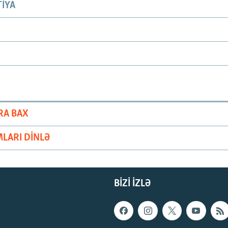
IYA
RA BAX
LARI DINLƏ
BIZI IZLƏ