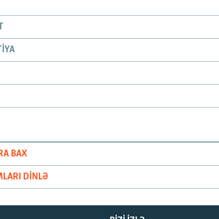
T
IYA
RA BAX
LARI DINLƏ