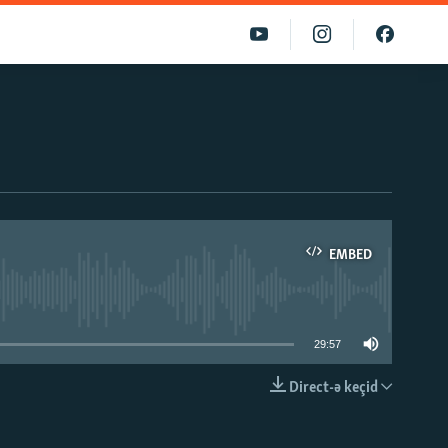
EMBED
able
29:57
Direct-ə keçid
EMBED