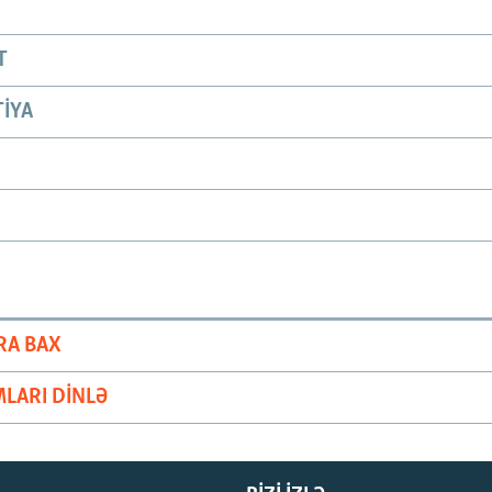
T
IYA
RA BAX
LARI DINLƏ