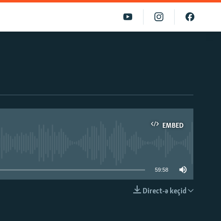
EMBED
able
59:58
Direct-ə keçid
EMBED