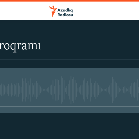
proqramı
No media source currently avail