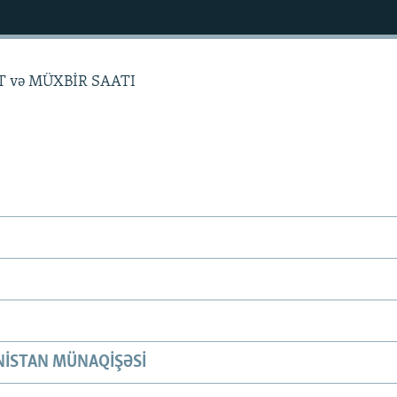
T və MÜXBİR SAATI
ISTAN MÜNAQIŞƏSI