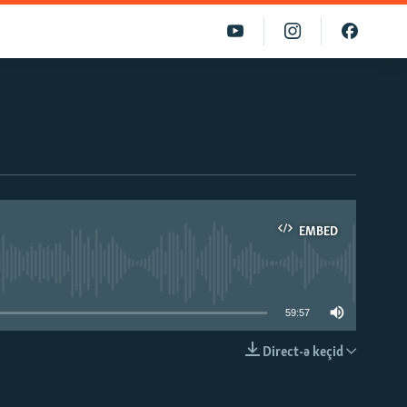
EMBED
able
59:57
Direct-ə keçid
EMBED