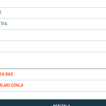
T
IYA
RA BAX
LARI DINLƏ