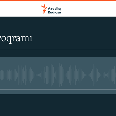
roqramı
No media source currently avail