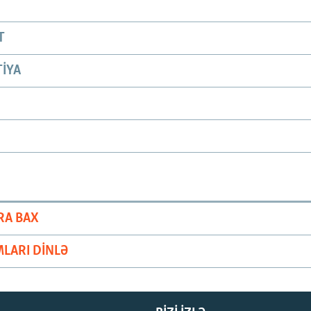
T
IYA
RA BAX
LARI DINLƏ