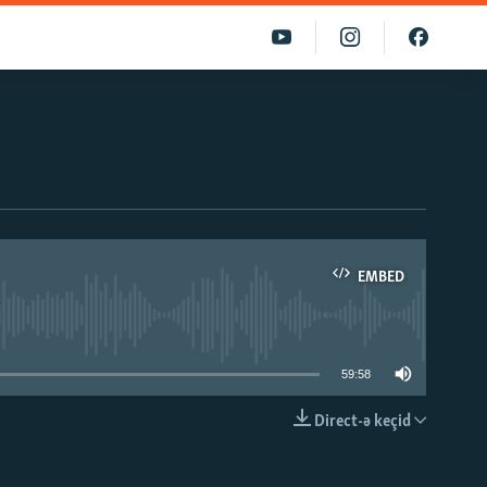
EMBED
able
59:58
Direct-ə keçid
EMBED