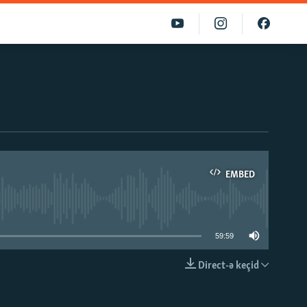
EMBED
able
59:59
Direct-ə keçid
EMBED