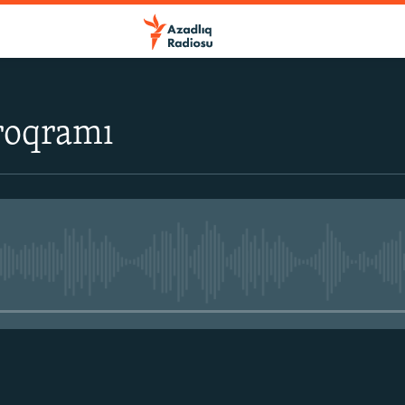
roqramı
No media source currently avail