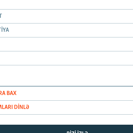
T
IYA
RA BAX
LARI DINLƏ