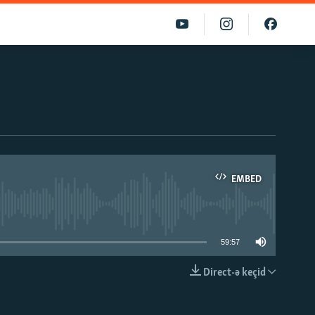
EMBED
able
59:57
Direct-ə keçid
EMBED