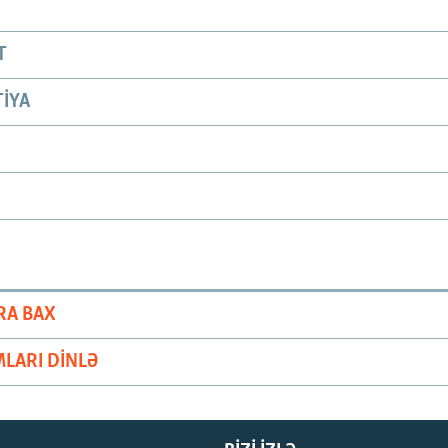
T
IYA
RA BAX
LARI DINLƏ