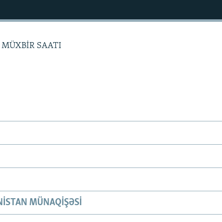
ə MÜXBİR SAATI
ISTAN MÜNAQIŞƏSI