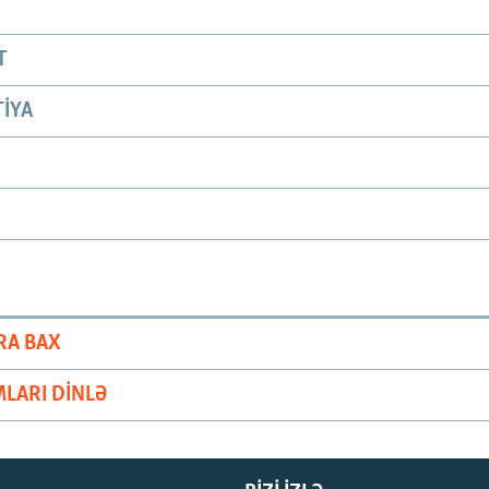
T
IYA
RA BAX
LARI DINLƏ