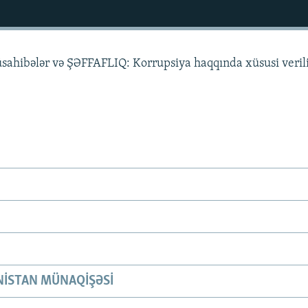
üsahibələr və ŞƏFFAFLIQ: Korrupsiya haqqında xüsusi veril
ISTAN MÜNAQIŞƏSI