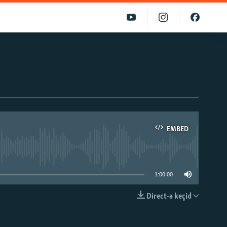
EMBED
able
1:00:00
Direct-ə keçid
EMBED