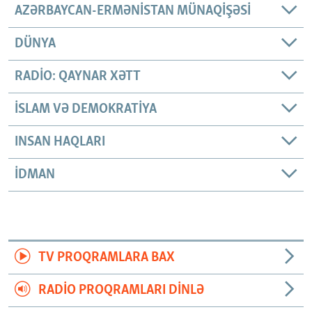
AZƏRBAYCAN-ERMƏNISTAN MÜNAQIŞƏSI
DÜNYA
RADIO: QAYNAR XƏTT
İSLAM VƏ DEMOKRATIYA
INSAN HAQLARI
İDMAN
TV PROQRAMLARA BAX
RADIO PROQRAMLARI DINLƏ