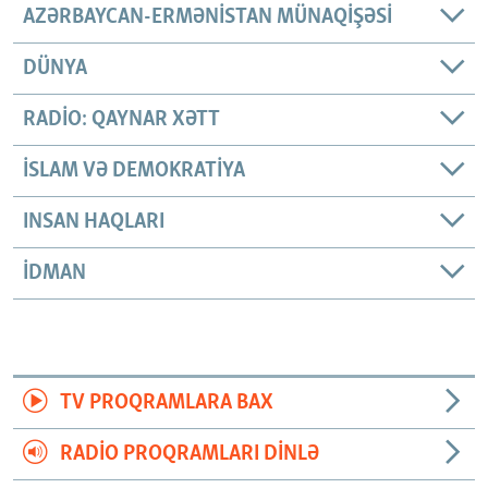
AZƏRBAYCAN-ERMƏNISTAN MÜNAQIŞƏSI
DÜNYA
RADIO: QAYNAR XƏTT
İSLAM VƏ DEMOKRATIYA
INSAN HAQLARI
İDMAN
TV PROQRAMLARA BAX
RADIO PROQRAMLARI DINLƏ