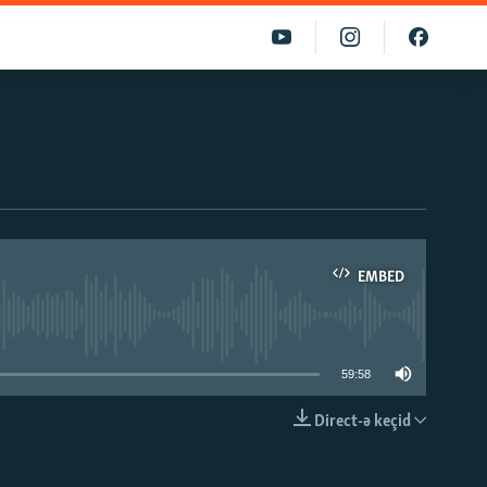
EMBED
able
59:58
Direct-ə keçid
EMBED