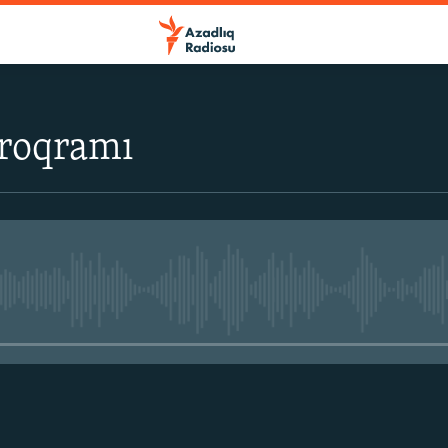
proqramı
No media source currently avail