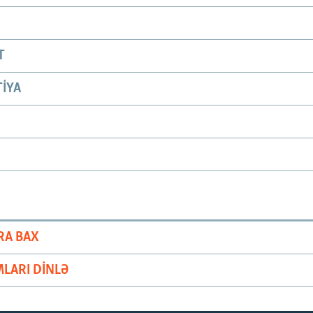
T
IYA
RA BAX
LARI DINLƏ