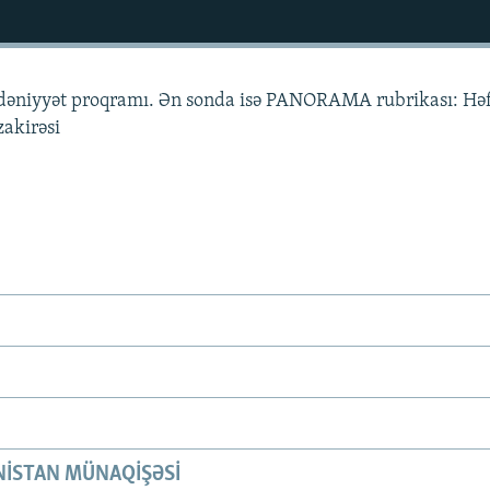
ədəniyyət proqramı. Ən sonda isə PANORAMA rubrikası: Hə
zakirəsi
ISTAN MÜNAQIŞƏSI