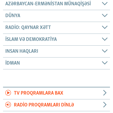
AZƏRBAYCAN-ERMƏNISTAN MÜNAQIŞƏSI
DÜNYA
RADIO: QAYNAR XƏTT
İSLAM VƏ DEMOKRATIYA
INSAN HAQLARI
İDMAN
TV PROQRAMLARA BAX
RADIO PROQRAMLARI DINLƏ