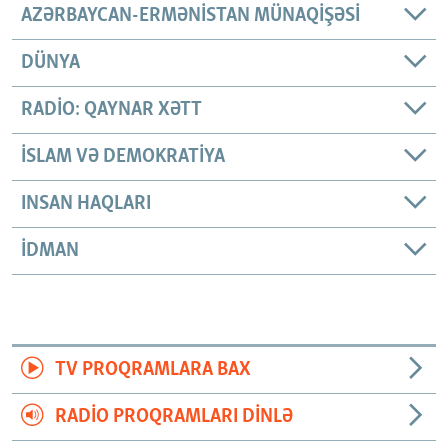
AZƏRBAYCAN-ERMƏNISTAN MÜNAQIŞƏSI
DÜNYA
RADIO: QAYNAR XƏTT
İSLAM VƏ DEMOKRATIYA
INSAN HAQLARI
İDMAN
TV PROQRAMLARA BAX
RADIO PROQRAMLARI DINLƏ