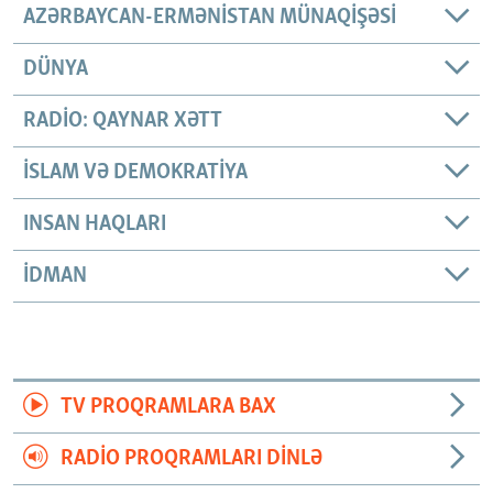
AZƏRBAYCAN-ERMƏNISTAN MÜNAQIŞƏSI
DÜNYA
RADIO: QAYNAR XƏTT
İSLAM VƏ DEMOKRATIYA
INSAN HAQLARI
İDMAN
TV PROQRAMLARA BAX
RADIO PROQRAMLARI DINLƏ